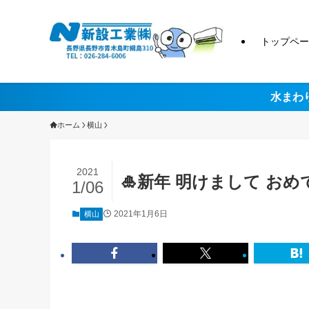
トップペー
水まわ
ホーム
横山
2021
🎍新年 明けまして おめ
1/06
2021年1月6日
横山