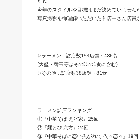
た😋
今年のスタイルや目標はまだ決めていません
写真撮影を御理解いただいた各店主さん店員さん
✨ラーメン…訪店数153店舗・486食
(大盛・替玉等はその時の1食に含む)
✨その他…訪店数38店舗・81食
ラーメン訪店ランキング
①『中華そば えど家』25回
②『麺とび 六方』24回
③『中華そばに恋い焦がれて 依々恋々』19回