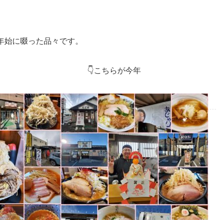
末年始に啜った品々です。
昨年末 👇こちらが今年