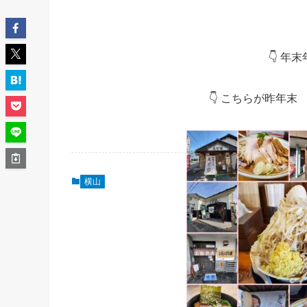
👇 年
👇 こちらが
横山