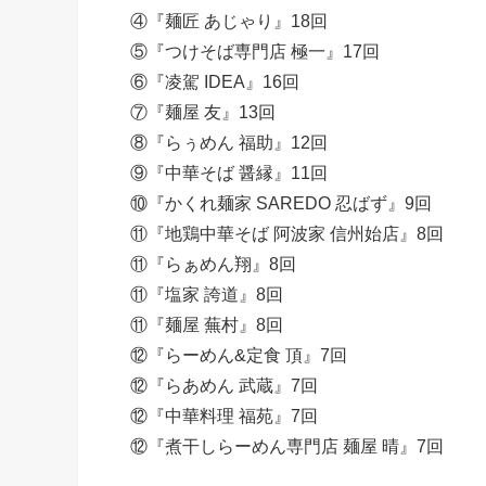
④『麺匠 あじゃり』18回
⑤『つけそば専門店 極一』17回
⑥『凌駕 IDEA』16回
⑦『麺屋 友』13回
⑧『らぅめん 福助』12回
⑨『中華そば 醤縁』11回
⑩『かくれ麺家 SAREDO 忍ばず』9回
⑪『地鶏中華そば 阿波家 信州始店』8回
⑪『らぁめん翔』8回
⑪『塩家 誇道』8回
⑪『麺屋 蕪村』8回
⑫『らーめん&定食 頂』7回
⑫『らあめん 武蔵』7回
⑫『中華料理 福苑』7回
⑫『煮干しらーめん専門店 麺屋 晴』7回