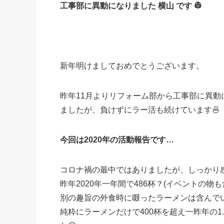
工事部に異動になりました 横山 です 👷
新年明けましておめでとうございます。
昨年11月よりリフォーム部から工事部に異
ましたが、負けずにラー活も続けています🍜
今回は2020年の活動報告です…
コロナ禍の最中ではありましたが、しっかり
昨年2020年一年間で486杯？(イベントの
別の趣旨の外食時に啜ったラーメンは含んで
純粋にラーメンだけで400杯を超え一昨年の