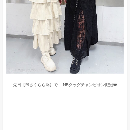
先日【🌸さくらら🦄】で 、NBタッグチャンピオン戴冠👑