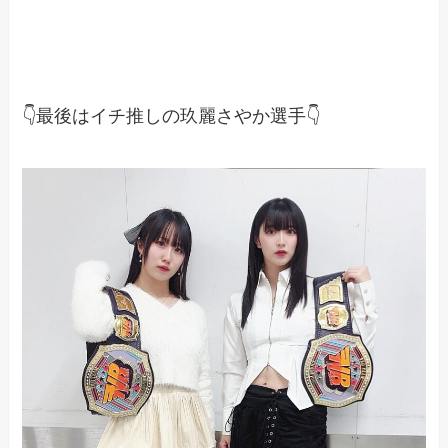
👇最後はイチ推しの玖麗さやか選手👇