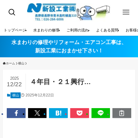
トップページ
水まわりの修理
ご利用の流れ
よくある質問
お客様
水まわりの修理やリフォーム・エアコン工事は、
新設工業におまかせ下さい！
ホーム
横山
2025
４年目・２１興行…
12/22
2025年12月22日
横山