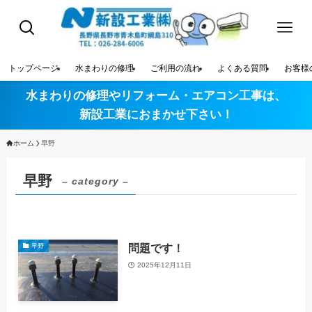
トップページ
水まわりの修理
ご利用の流れ
よくある質問
お客様
水まわりの修理やリフォーム・エアコン工事は、
新設工業におまかせ下さい！
ホーム
早野
早野
– category –
問題です！
早野
2025年12月11日