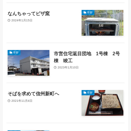
なんちゃってピザ窯
早野
2024年1月15日
市営住宅返目団地 1号棟 2号
早野
棟 竣工
2023年1月10日
そばを求めて信州新町へ
早野
2021年11月4日