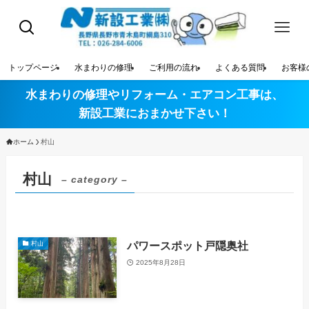
トップページ
水まわりの修理
ご利用の流れ
よくある質問
お客様
水まわりの修理やリフォーム・エアコン工事は、
新設工業におまかせ下さい！
ホーム
村山
村山
– category –
パワースポット戸隠奥社
村山
2025年8月28日