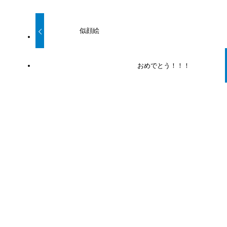
似顔絵
おめでとう！！！
関連記事